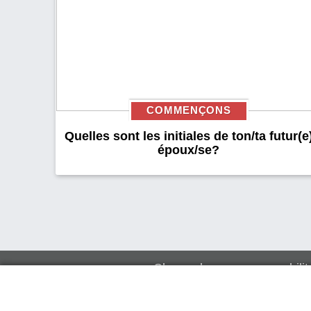
COMMENÇONS
Quelles sont les initiales de ton/ta futur(e
époux/se?
Clause de non-responsabilit
À propos