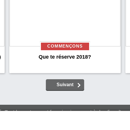
COMMENÇONS
)
Que te réserve 2018?
Suivant
é: Tout le contenu est fourni uniquement à des fins d'am
©2026 QuizzMagic.com Tous droits réservés
Politique de confidentialité
Cookies
Contact
Supprimer v